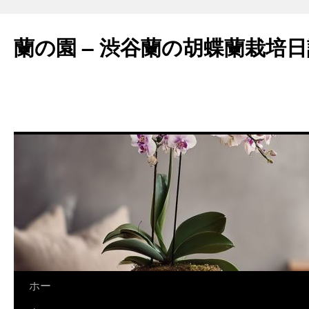
蘭の園 – 渋谷蘭の胡蝶蘭栽培
コ
ホー