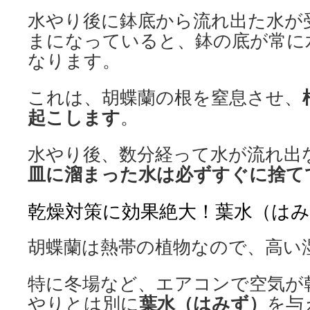
水やり後に鉢底から流れ出た水が
まになっていると、鉢の底が常に
なります。
これは、胡蝶蘭の根を窒息させ、
起こします
。
水やり後、数分経って水が流れ出
皿に溜まった水は必ずすぐに捨て
乾燥対策に効果絶大！葉水（は
胡蝶蘭は熱帯の植物なので、高い
特に冬場など、エアコンで空気が
葉水（はみず）
やりとは別に
を与