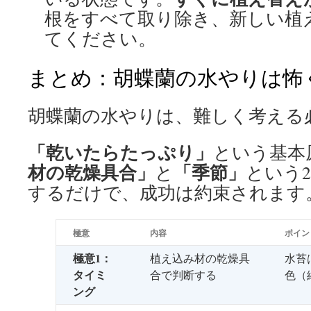
根をすべて取り除き、新しい植
てください。
まとめ：胡蝶蘭の水やりは怖
胡蝶蘭の水やりは、難しく考える
「乾いたらたっぷり」
という基本
材の乾燥具合」
「季節」
と
という
するだけで、成功は約束されます
極意
内容
ポイン
極意1：
植え込み材の乾燥具
水苔
タイミ
合で判断する
色（
ング