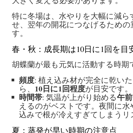
大きく変える必要があります。
特に冬場は、水やりを大幅に減ら
せ、翌年の開花につなげるための
す。
春・秋：成長期は10日に1回を目
胡蝶蘭が最も元気に活動する時期
頻度
: 植え込み材が完全に乾い
10日に1回程度
ら、
が目安です。
時間帯
午前
: 気温が上がり始める
えるのがベストです。夜間に水
込みで根が冷えすぎてしまうリ
夏：蒸発が早い時期の注意点