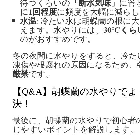
「断水気味」
待つくらいの
に管
に1回程度
に頻度を大幅に減らし
水温
: 冷たい水は胡蝶蘭の根に
30℃く
えます。水やりには、
のがおすすめです。
冬の夜間に水やりをすると、冷た
凍傷や根腐れの原因になるため、
厳禁
です。
【Q&A】胡蝶蘭の水やりで
決！
最後に、胡蝶蘭の水やりで初心者
じやすいポイントを解説します。