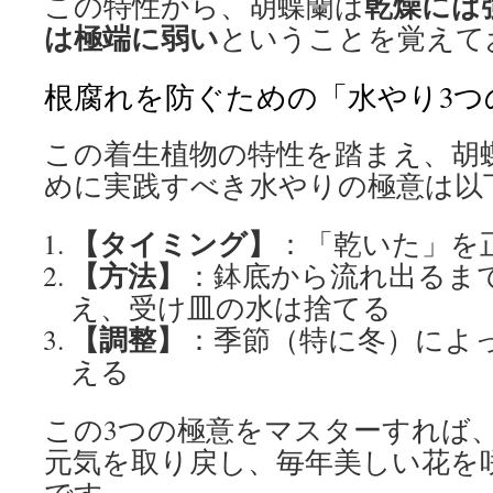
乾燥には
この特性から、胡蝶蘭は
は極端に弱い
ということを覚えて
根腐れを防ぐための「水やり3つ
この着生植物の特性を踏まえ、胡
めに実践すべき水やりの極意は以
【タイミング】
：「乾いた」を
【方法】
：鉢底から流れ出るま
え、受け皿の水は捨てる
【調整】
：季節（特に冬）によ
える
この3つの極意をマスターすれば
元気を取り戻し、毎年美しい花を