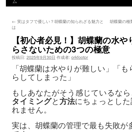
ン
ム
テ
←
実はタフで優しい？胡蝶蘭の知られざる魅力と
胡蝶蘭の種
ン
は
ツ
【初心者必見！】胡蝶蘭の水や
へ
らさないための3つの極意
ス
投稿日:
2025年9月30日
作成者:
orkfootpr
「胡蝶蘭は水やりが難しい」「も
キ
らしてしまった」
ッ
プ
もしあなたがそう感じているなら
タイミング
方法
と
にちょっとした
れません。
実は、胡蝶蘭の管理で最も失敗が