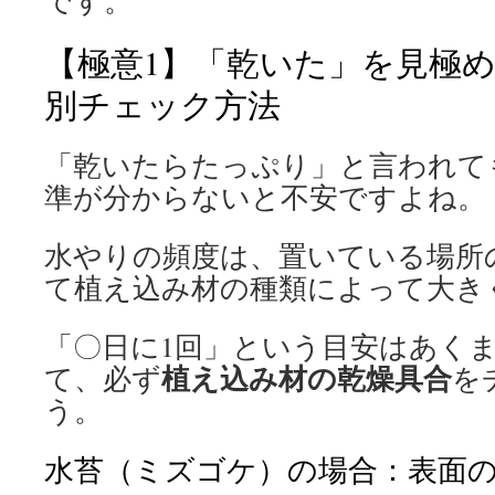
です。
【極意1】「乾いた」を見極
別チェック方法
「乾いたらたっぷり」と言われて
準が分からないと不安ですよね。
水やりの頻度は、置いている場所
て植え込み材の種類によって大き
「〇日に1回」という目安はあく
植え込み材の乾燥具合
て、必ず
を
う。
水苔（ミズゴケ）の場合：表面