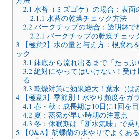
方法
2.1
水苔（ミズゴケ）の場合：表面
2.1.1
水苔の乾燥チェック方法
2.2
バークチップの場合：透明鉢で
2.2.1
バークチップの乾燥チェッ
3
【極意2】水の量と与え方：根腐れ
ック
3.1
鉢底から流れ出るまで「たっぷ
3.2
絶対にやってはいけない！受け
る
3.3
乾燥対策に効果絶大！葉水（は
4
【極意3】季節別！水やり頻度をガ
4.1
春・秋：成長期は10日に1回を
4.2
夏：蒸発が早い時期の注意点
4.3
冬：休眠期は「断水気味」で乗
5
【Q&A】胡蝶蘭の水やりでよくあ