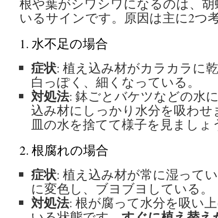
根や葉がシワシワになるのは、胡
いるサインです。原因は主に2つ
1. 水不足の場合
症状
: 植え込み材がカラカラに
白っぽく、細くなっている。
対処法
: 鉢ごとバケツなどの水
込み材にしっかり水分を吸わせ
皿の水を捨てて様子を見ましょ
2. 根腐れの場合
症状
: 植え込み材が常に湿って
に変色し、ブヨブヨしている。
対処法
: 根が腐って水分を吸い
すぐに植え替え
いる状態です。